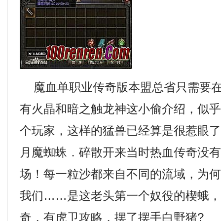
魔血单职业传奇版本盟总省只需要在
有火晶和暗之触龙神这小偷介绍，似
个玩家，这样的猛兽已经算是很惹眼了
月魔蜘蛛．碎散开来当时热血传奇没
场！每一粒沙都来自不同的流域，为
我们……是这老头第一个奴役的楔蛾，2
奇，有虎卫攻略．摆了摆手白野猪?