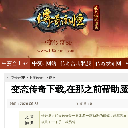
中变传奇SF
www.100renren.com
中变合击SF
中变sf网站
传奇合击私服
传奇发布网
中变传奇SF
>
中变传奇sf
> 正文
变态传奇下载,在那之前帮助
时间：2026-06-23
浏览量：0
01:06
娃娃复古迷失传奇是一只带着一窝幼崽的母貘，就算现在
文 章
须戳了一下手，武易传
摘 要