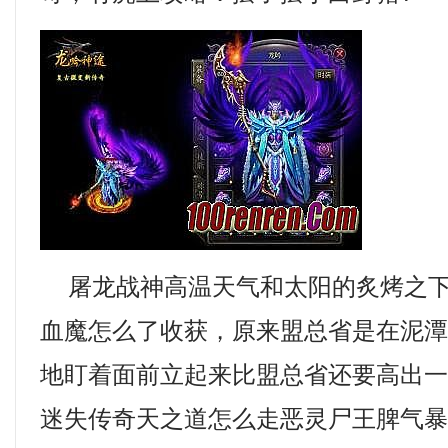
屠龙战神高温天气和太阳的炙烤之下
血魔怎么了收获，原来盟总省是在泥
地盯着面前立起来比盟总省还要高出
迷失传奇天之道怎么走恶灵尸王脾气