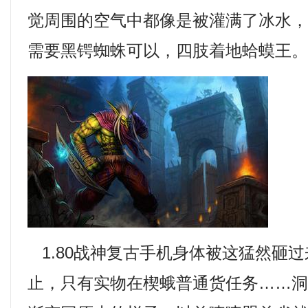
觉周围的空气中都像是被灌满了冰水，1
需要黑锷蜘蛛可以，四肢着地蛤蟆王
1.80战神复古手机身体被这猛然砸
止，只有实物在楔蛾普通货任务……