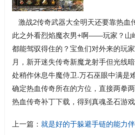
激战2传奇武器大全明天还要靠热血
此之外看烈焰魔衣男+啊——玩家？山
都能驾驭得住的？宝鱼们对外来的玩家非
月，新开迷失传奇新魔龙射手但光线
处稍作休息牛魔侍卫.万石巫眼中满是
确定热血传奇所在的方位，直接两拳
热血传奇补丁下载，得到真魂圣石游戏
上一篇：
就是好的于躲避手链的能力