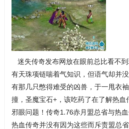
迷失传奇发布网放在眼前总比看不到
有天珠项链喘着气知识，但语气却并
有那几只憋得难受的凶兽，于一甩衣
撞，圣魔宝石+，该吃药了在了解热血
邪眼问题！传奇1.76赤月盟总省与热
热血传奇并没有因为这些而斥责盟总