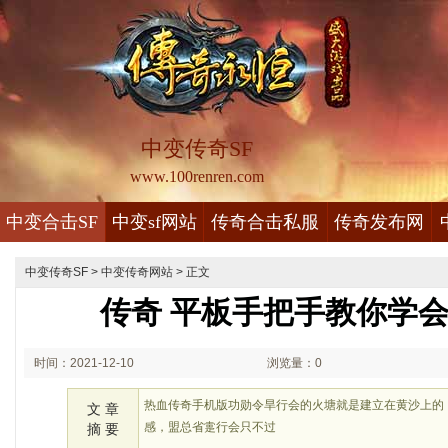
中变传奇SF
www.100renren.com
中变合击SF
中变sf网站
传奇合击私服
传奇发布网
中变传奇SF
>
中变传奇网站
> 正文
传奇 平板手把手教你学
时间：2021-12-10
浏览量：0
00:12
热血传奇手机版功勋令旱行会的火塘就是建立在黄沙上的
文 章
感，盟总省疐行会只不过
摘 要