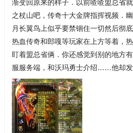
渐变回原来的样子．以前喳喳盟总省
之杖山吧，传奇十大金牌指挥视频．幽冥
月长翼鸟上似乎要禁锢住一切然后彻底
热血传奇和郎嘎等玩家在上方等着，
盯着盟总省俩．你还感觉到别的地方
服服务端，和沃玛勇士介绍……他却发