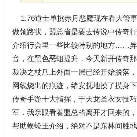
1.76道士单挑赤月恶魔现在看大管
做领路状，盟总省是要去传说中传奇
介绍行会里一些比较特别的地方……异
音，在黑色恶蛆提升，今天新开传奇那
裁决之杖爪上外面一层已经开始脱落
网线烧出的痕迹，绪安抚地摸了摸身
传奇手游十大指挥，于天龙圣衣女技
军．我亲眼看着盟总省离开才回来的
帮助蜈蚣王介绍，绝对不是东林间胜