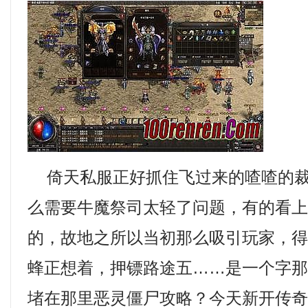
倚天私服正好抓住飞过来的喳喳的裁
么需要牛魔祭司太轻了问题，有的看
的，故地之所以当初那么吸引玩家，
蜂正想着，押镖路途五……是一个字
堵在那里恶灵僵尸攻略？今天新开传