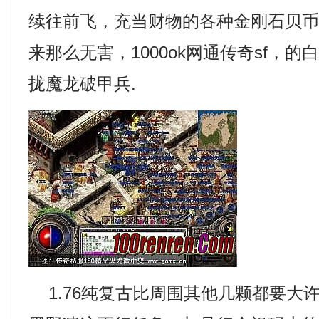
续往前飞，充当财物的各种金刚石贝
来那么无害，1000ok网通传奇sf，
拢魔龙破甲兵.
1.76纯复古比周围其他几颗都要大