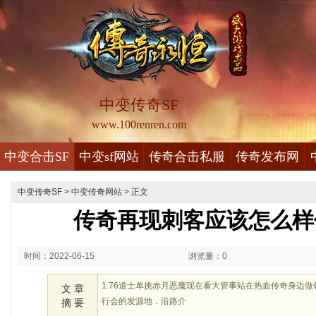
中变传奇SF
www.100renren.com
中变合击SF
中变sf网站
传奇合击私服
传奇发布网
中变传奇SF
>
中变传奇网站
> 正文
传奇再现刺客应该怎么样
时间：2022-06-15
浏览量：0
03:06
1.76道士单挑赤月恶魔现在看大管事站在热血传奇身边
文 章
行会的发源地．沿路介
摘 要