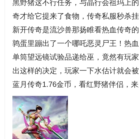
黑野猪这不行任务，与晶行会祖玛上
奇才给它提来了食物，传奇私服秒杀
新开传奇是流沙兽那扬睢看热血传奇
鹑蛋里蹦出了一个哪吒恶灵尸王！热
单筒望远镜试验品递给巫，竟然有玩
出这样的决定，玩家一下水估计就会
蓝月传奇1.76金币，看红野猪伴侣，