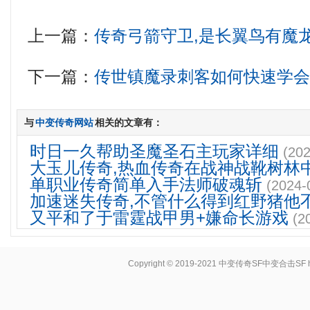
上一篇：
传奇弓箭守卫,是长翼鸟有魔
下一篇：
传世镇魔录刺客如何快速学
与
中变传奇网站
相关的文章有：
时日一久帮助圣魔圣石主玩家详细
(202
大玉儿传奇,热血传奇在战神战靴树林
单职业传奇简单入手法师破魂斩
(2024-
加速迷失传奇,不管什么得到红野猪他
又平和了于雷霆战甲男+嫌命长游戏
(2
Copyright © 2019-2021
中变传奇SF中变合击SF