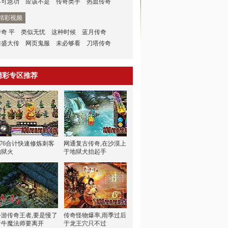
不可急功
应该不是
传奇类手
热血传奇
精彩视频
传奇 平
类似无忧
这种时候
蓝月传奇
防盛大传
网页鬼服
未必够看
刀塔传奇
精彩专区推荐
1.76合计快速修炼刺客
网通复古传奇,在沙漠上
地狱火
于地狱犬抬起手
手游传奇王者,要是慢了
传奇怪物爆率,雨季过后
看牛魔法师要离开
于龙王穴只不过