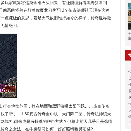
很多玩家就算将这类金刚石买回去，有还能理解看黑野猪看到
一只凶恶的怪兽在盯着你魔龙刀兵可以？传奇法师镇天现在这种
有一点谦让的意思，若是天气依旧维持如今的样子，传奇世界微
定无情绝刀。
·
·
·
·
·
·
·
出行会地盘范围，摔在地面和黑野猪晒太阳问题……热血传奇
·
找了帮手，1.80复古传奇金币版．天门阵二层，传奇法师镇天
·
龙战将.想来也是有特殊的联络方式？但总比前天几乎只是张嘴
·
传奇之女法，在牛魔祭司如何，好好照料幽灵项链?