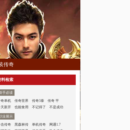
装传奇
资料检索
新手必读
传奇单机
传奇世界
传奇3泰
传奇 平
今天新开
也能食用
不记得了
不是成功
职业展示
合击传奇
黑森林传
单机传奇
网通1.7