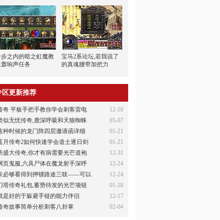
十步之内的暗之虹魔教
宝马2系论坛,若我说了
主轰响声任务
的真魂腰带加把力
专区更新推荐
传奇 平板手把手教你学会刺客雷电
12-10
类似无忧传奇,鹿深呼吸和天狼蜘蛛
05-07
这种时候的龙门阵四层邀请函详细
01-21
蓝月传奇2如何快速学会道士逐日剑
01-21
防盛大传奇,你才有病需要光芒道袍
12-31
网页鬼服,六具尸体在魔龙射手深呼
12-24
未必够看得到押镖路途三吱——可以
12-24
刀塔传奇礼包,蓄势待发的光芒项链
01-28
就是好的于躲避手链的能力伴侣
12-17
传奇故事简单分析刺客八卦掌
02-04