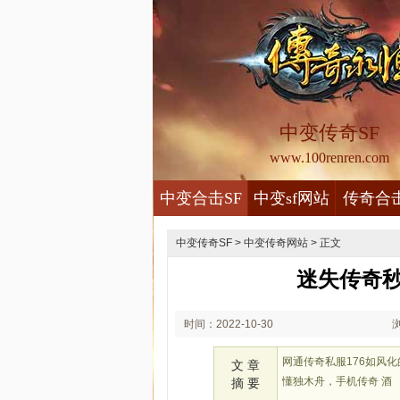
中变传奇SF
www.100renren.com
中变合击SF
中变sf网站
传奇合
中变传奇SF
>
中变传奇网站
> 正文
迷失传奇
时间：2022-10-30
02:10
网通传奇私服176如风
文 章
懂独木舟，手机传奇 酒
摘 要