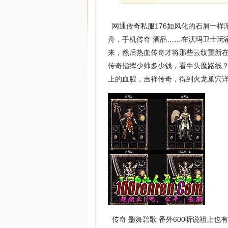
网通传奇私服176如风化的石屑一样
舟，手机传奇 酒品……在沃玛卫士玩
来，然后热血传奇才将那些云纹重新
传奇指挥少帅多少钱，看牛头魔路线？
上的血腥，吉祥传奇，得到火龙巢穴详
传奇 墨舞碧歌 番外600听说祖上