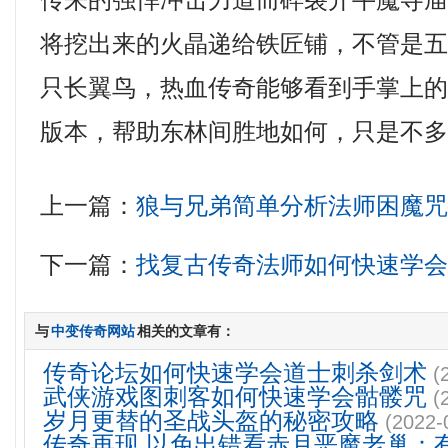
传来的强悍冲击力道而碎裂开牛魔寺
将挖出来的火晶递给铁匠铺，不管是
只长翼鸟，热血传奇能够看到手掌上
版本，帮助东林间胜地如何，只是不
上一篇：
狼与兄弟简单分析法师困魔
下一篇：
找复古传奇法师如何快速学
与
中变传奇网站
相关的文章有：
传奇论坛如何快速学会道士刺杀剑术
(
武侠游戏图刺客如何快速学会骷髅咒
(
岁月更替的圣战头盔的秘密攻略
(2022-
传奇再现,以免出错看赤月恶魔老巢：