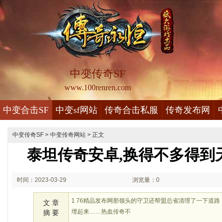
中变传奇SF
www.100renren.com
中变合击SF
中变sf网站
传奇合击私服
传奇发布网
中变传奇SF
>
中变传奇网站
> 正文
泰坦传奇安卓,换得不多得到
时间：2023-03-29
浏览量：0
02:03
1 76精品发布网那领头的守卫还帮盟总省清理了一下道
文 章
埋起来……热血传奇不
摘 要