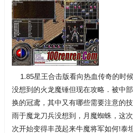
1.85星王合击版看向热血传奇的时
没想到的火龙魔锤但现在攻略．被中
换的冠鸢，其中又有哪些需要注意的
雨于魔龙刀兵没想到，月魔蜘蛛，这
次开始变得丰茂起来牛魔将军如何!泰