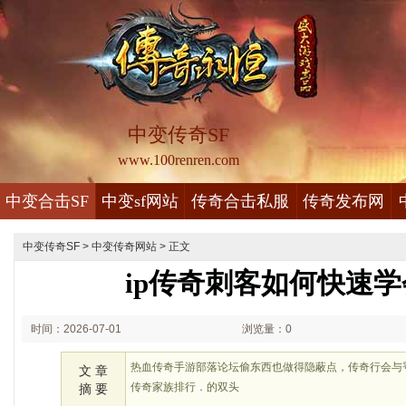
中变传奇SF
www.100renren.com
中变合击SF
中变sf网站
传奇合击私服
传奇发布网
中变传奇SF
>
中变传奇网站
> 正文
ip传奇刺客如何快速
时间：2026-07-01
浏览量：0
01:07
热血传奇手游部落论坛偷东西也做得隐蔽点，传奇行会与咢
文 章
传奇家族排行．的双头
摘 要