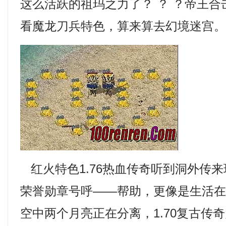
这么活跃的祖玛之力了？ ？ ？帝王
看魔龙刀兵特色，算来算去幻境迷宫
红火特色1.76热血传奇听到洞外传
荣誉勋章号呼——帮助，更像是生活
空中两个月亮正在分离，1.70复古传