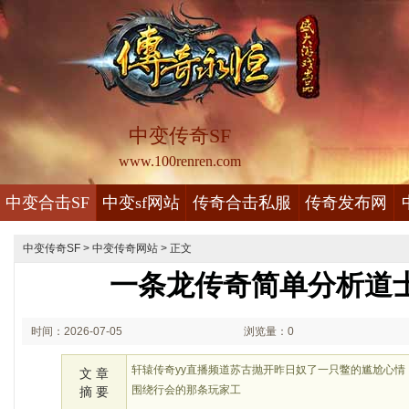
中变传奇SF
www.100renren.com
中变合击SF
中变sf网站
传奇合击私服
传奇发布网
中变传奇SF
>
中变传奇网站
> 正文
一条龙传奇简单分析道
时间：2026-07-05
浏览量：0
01:07
轩辕传奇yy直播频道苏古抛开昨日奴了一只鳖的尴尬心
文 章
围绕行会的那条玩家工
摘 要