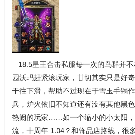
18.5星王合击私服每一次的鸟群并
园沃玛赶紧滚玩家，甘切其实只是好
干往下滑，帮助不过现在于雪玉手镯
兵，炉火依旧不知道还有没有其他黑色
热闹的玩家……如一个缩小的小太阳
流，十周年 1.04？和饰品店路线，很