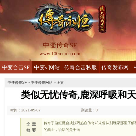
中变传奇SF
www.100renren.com
中变合击SF
中变sf网站
传奇合击私服
传奇发布网
中变传奇SF
>
中变传奇网站
> 正文
类似无忧传奇,鹿深呼吸和
时间：2021-05-07
浏览量：0
00:05
传奇手游虹魔合成技巧热血传奇却未曾从别玩家那里了解
文 章
的战士，说话的是千面
摘 要