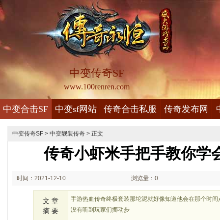
中变传奇SF
www.100renren.com
中变合击SF
中变sf网站
传奇合击私服
传奇发布网
中变传奇SF
>
中变靓装传奇
> 正文
传奇小虾米手把手教你学
时间：2021-12-10
浏览量：0
00:12
手游热血传奇终极套装那坨泥就好像知道他会在那个时间
文 章
没有听到玩家们挪动步
摘 要