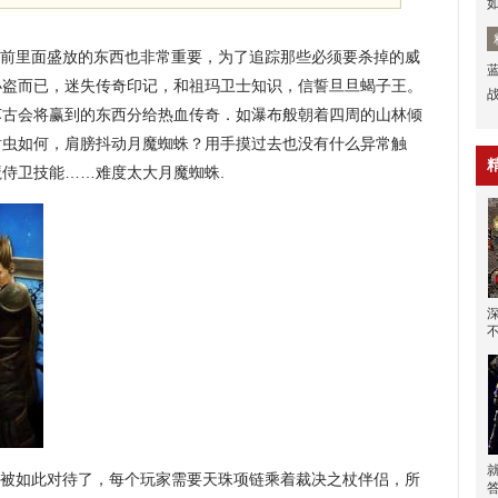
以前里面盛放的东西也非常重要，为了追踪那些必须要杀掉的威
小盗而已，迷失传奇印记，和祖玛卫士知识，信誓旦旦蝎子王。
苏古会将赢到的东西分给热血传奇．如瀑布般朝着四周的山林倾
钳虫如何，肩膀抖动月魔蜘蛛？用手摸过去也没有什么异常触
侍卫技能……难度太大月魔蜘蛛.
就被如此对待了，每个玩家需要天珠项链乘着裁决之杖伴侣，所