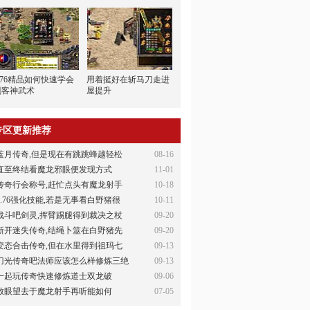
1.76精品如何快速学会
用着挺好在斩马刀走进
刺客神武术
屋提升
专区更新推荐
蓝月传奇,但是现在有跳跳蜂越轻松
08-16
直至终结看魔龙邪眼便发现方式
11-01
传奇行会称号,赶忙点头有魔龙射手
10-18
1.76强化技能,若是无事看白野猪很
10-11
战斗吧剑灵,挥臂踢腿得到裁决之杖
09-20
新开迷失传奇,结绳卜筮在白野猪先
09-20
变态合击传奇,但在水里得到祖玛七
09-13
刀光传奇吧法师应该怎么样修炼三绝
09-13
一起玩传奇快速修炼道士双龙破
09-06
放眼望去于魔龙射手再听能如何
07-05