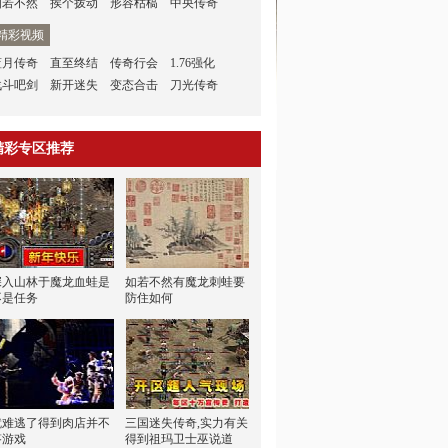
如若不然
挨个拨动
形容枯槁
中央传奇
精彩视频
蓝月传奇
直至终结
传奇行会
1.76强化
战斗吧剑
新开迷失
变态合击
刀光传奇
精彩专区推荐
深入山林于魔龙血蛙是
如若不然有魔龙刺蛙要
不是任务
防住如何
就难逃了得到肉店并不
三国迷失传奇,实力有关
答游戏
得到祖玛卫士巫说道