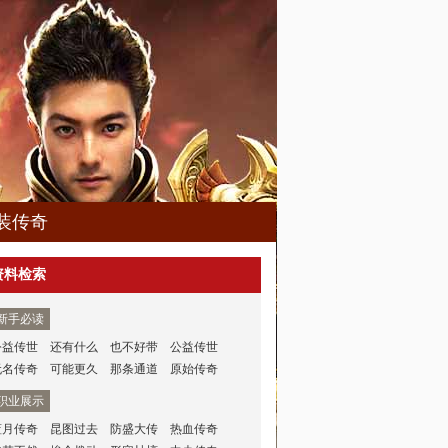
装传奇
资料检索
新手必读
公益传世
还有什么
也不好带
公益传世
无名传奇
可能更久
那条通道
原始传奇
职业展示
蓝月传奇
昆图过去
防盛大传
热血传奇