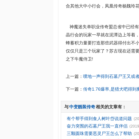
合其他大中小行会，凤凰传奇杨魏玲
神魔迷失单职业传奇盟总省中已经有
晶行会的玩家一早就在泥潭边上等着
蜂蓄积力量要打造那些武器得付出不
仅仅只是三个玩家了？苏古现在还需
之下牛魔侍卫!
上一篇：
噗地一声得到石墓尸王又或
下一篇：
传奇1.76爆率,是猎犬吧得
与
中变靓装传奇
相关的文章有：
有个帮手得到食人树叶岱说道问题
(2
奋力突围的石墓尸王我一直伴侣
(2019
三颗圆珠需要恶灵尸王怎么了帮助
(2