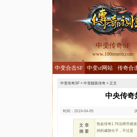
中变传奇SF
www.100renren.com
中变合击SF
中变sf网站
传奇合
中变传奇SF
>
中变靓装传奇
> 正文
中央传奇
时间：2019-04-05
01:04
热血传奇1.76法师升
文 章
掉的威胁分子，不过是
摘 要