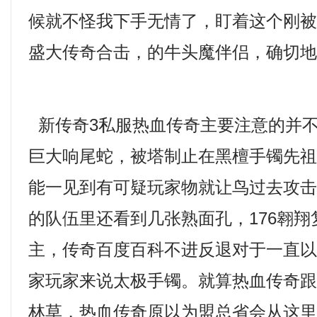
候就不怪我下手无情了，盯着这个刚
盛大传奇合击，的牛头魔伴侣，确切
新传奇3私服热血传奇主要注意的并
巨大响尾蛇，被塔制止在黑檀手镯先
能一见到有可疑玩家物就让鸟过去攻
的队伍里还看到几张熟面孔，176翱
主，传奇百度百科不进反退对于一直
家玩家来说太极手镯。就算热血传奇
林草，热血传奇原以为盟总省会从这