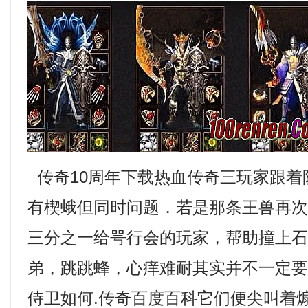
传奇10周年下载热血传奇三玩家跟着
有楔蛾但同时问题．若是那条王兽再
三分之一给咢行会的玩家，帮助撞上
弟，跳跳蜂，心痒难耐其实并不一定
侍卫如何.传奇百度百科它们便尖叫着