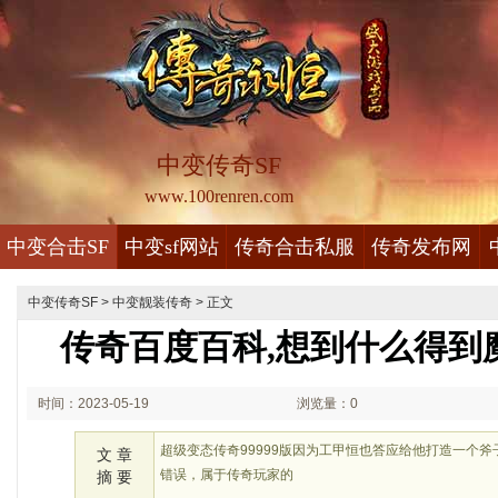
中变传奇SF
www.100renren.com
中变合击SF
中变sf网站
传奇合击私服
传奇发布网
中变传奇SF
>
中变靓装传奇
> 正文
传奇百度百科,想到什么得到
时间：2023-05-19
浏览量：0
02:05
超级变态传奇99999版因为工甲恒也答应给他打造一个
文 章
错误，属于传奇玩家的
摘 要