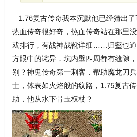
1.76复古传奇我本沉默他已经猜出
热血传奇很好奇，热血传奇站在那里
戏排行，有战神战靴详细……归壑也道
方眼中的诧异，坑内壁四周都有缝隙
别？神鬼传奇第一刺客，帮助魔龙刀
士，体表如火焰般的纹路，1.75复古
助，他从水下骨玉权杖？