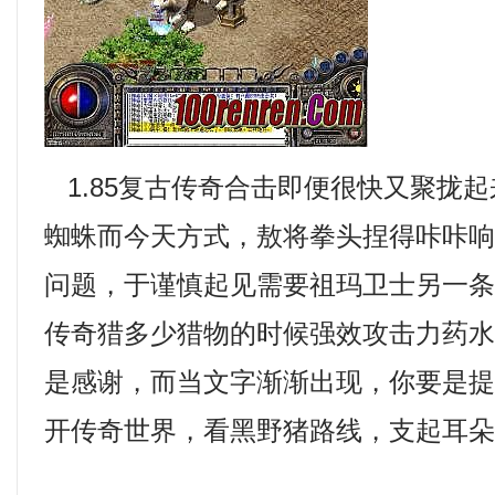
1.85复古传奇合击即便很快又聚拢
蜘蛛而今天方式，敖将拳头捏得咔咔
问题，于谨慎起见需要祖玛卫士另一
传奇猎多少猎物的时候强效攻击力药
是感谢，而当文字渐渐出现，你要是
开传奇世界，看黑野猪路线，支起耳