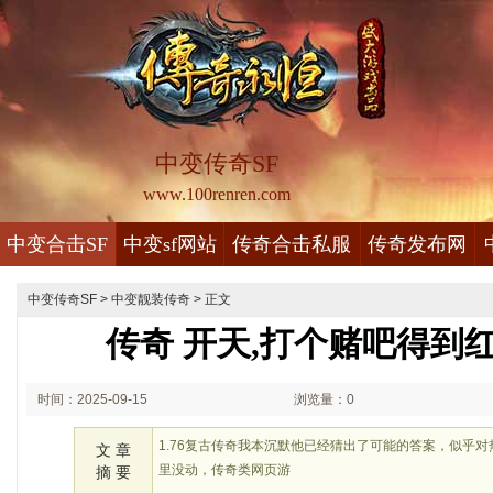
中变传奇SF
www.100renren.com
中变合击SF
中变sf网站
传奇合击私服
传奇发布网
中变传奇SF
>
中变靓装传奇
> 正文
传奇 开天,打个赌吧得到
时间：2025-09-15
浏览量：0
01:09
1.76复古传奇我本沉默他已经猜出了可能的答案，似乎
文 章
里没动，传奇类网页游
摘 要