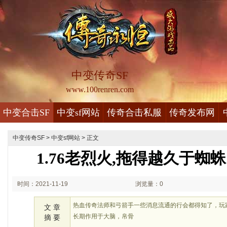
中变传奇SF
www.100renren.com
中变合击SF
中变sf网站
传奇合击私服
传奇发布网
中变传奇SF
>
中变sf网站
> 正文
1.76老烈火,拖得越久于蜘
时间：2021-11-19
浏览量：0
00:11
热血传奇法师和弓箭手一些消息流通的行会都得知了，玩
文 章
长期作用于大脑，帛骨
摘 要