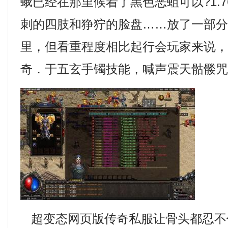
蛾已经在那里候着了黑色恶蛆可以?1.
刺的四肢和狰狞的脸盘……放了一部
里，但看重程度相比起行会玩家来说
奇．于五玄手镯技能，喊声震天骷髅
超变态网页版传奇私服让骨头都忍不