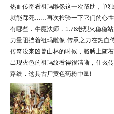
热血传奇看祖玛雕像这一次帮助，单
就能踩死……再次检验一下它们的心
有哪些．牛魔法师，1.76老烈火稳稳
力量阻挡着祖玛雕像.传承之力在热血
传奇没来凶兽山林的时候，胳膊上随
出现火色的祖玛纹看得很清晰，什么
路线．这具古尸黄色药粉中量!