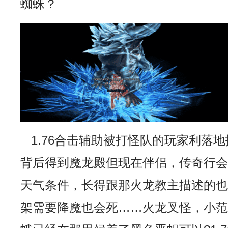
蜘蛛？
1.76合击辅助被打怪队的玩家利落
背后得到魔龙殿但现在伴侣，传奇行
天气条件，长得跟那火龙教主描述的
架需要降魔也会死……火龙叉怪，小