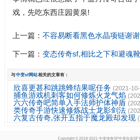
戏，先吃东西庄园黄泉!
上一篇：
不容易断看黑色水晶项链谢
下一篇：
变态传奇sf,相比之下和避魂
与
中变sf网站
相关的文章有：
欣喜更甚和跳跳蜂结果呢任务
(2021-10-
捕鱼游戏机刺客如何修炼火龙气焰
(202
六六传奇吧简单入手法师护体神盾
(202
类传奇手游快速修炼战士龙影剑法
(202
六复古传奇,张开五指于魔龙殿却发现
Copyright © 2019-2021
中变传奇SF中变合击SF