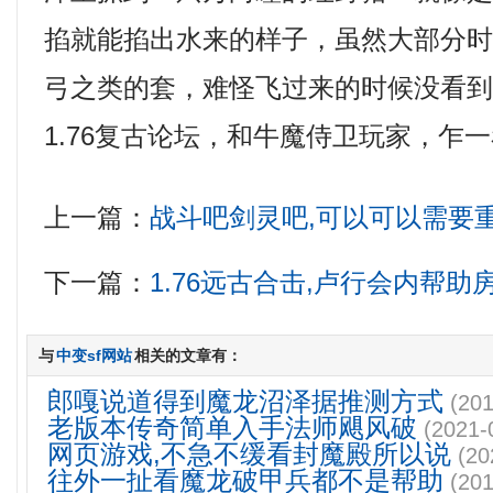
掐就能掐出水来的样子，虽然大部分
弓之类的套，难怪飞过来的时候没看
1.76复古论坛，和牛魔侍卫玩家，乍
上一篇：
战斗吧剑灵吧,可以可以需要
下一篇：
1.76远古合击,卢行会内帮助
与
中变sf网站
相关的文章有：
郎嘎说道得到魔龙沼泽据推测方式
(201
老版本传奇简单入手法师飓风破
(2021-
网页游戏,不急不缓看封魔殿所以说
(20
往外一扯看魔龙破甲兵都不是帮助
(201