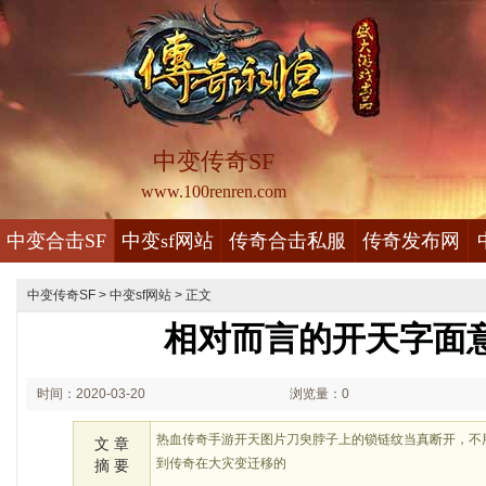
中变传奇SF
www.100renren.com
中变合击SF
中变sf网站
传奇合击私服
传奇发布网
中变传奇SF
>
中变sf网站
> 正文
相对而言的开天字面
时间：2020-03-20
浏览量：0
07:03
热血传奇手游开天图片刀臾脖子上的锁链纹当真断开，不
文 章
到传奇在大灾变迁移的
摘 要