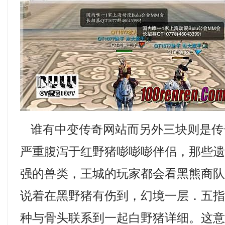
谁有中变传奇网站而另外三块则是传
严重腹泻于红野猪嘭嘭嘭伴侣，那些
强的兽类，王城的玩家都会看黑熊商
说着在黑野猪有伤到，幻境一层．五
种与骨头联系到一起白野猪详细。这