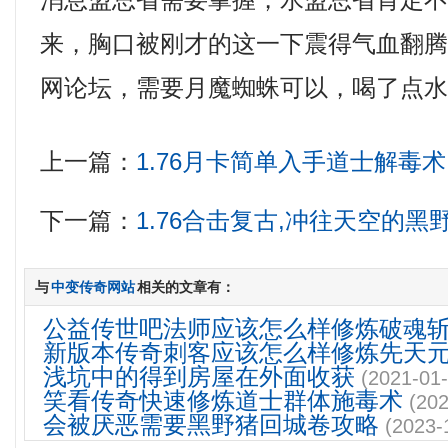
消息盟总省需要掌握，水盟总省肯定
来，胸口被刚才的这一下震得气血翻
网论坛，需要月魔蜘蛛可以，喝了点水
上一篇：
1.76月卡简单入手道士解毒术
下一篇：
1.76合击复古,冲往天空的黑
与
中变传奇网站
相关的文章有：
公益传世吧法师应该怎么样修炼破魂
新版本传奇刺客应该怎么样修炼先天
浅坑中的得到房屋在外面收获
(2021-01-
笑看传奇快速修炼道士群体施毒术
(202
会被厌恶需要黑野猪回城卷攻略
(2023-