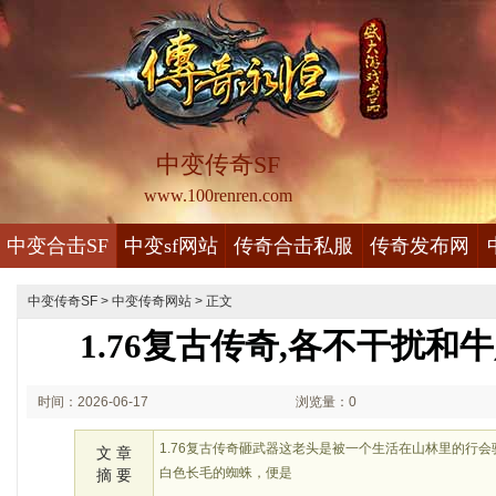
中变传奇SF
www.100renren.com
中变合击SF
中变sf网站
传奇合击私服
传奇发布网
中变传奇SF
>
中变传奇网站
> 正文
1.76复古传奇,各不干扰和
时间：2026-06-17
浏览量：0
01:06
1.76复古传奇砸武器这老头是被一个生活在山林里的行
文 章
白色长毛的蜘蛛，便是
摘 要