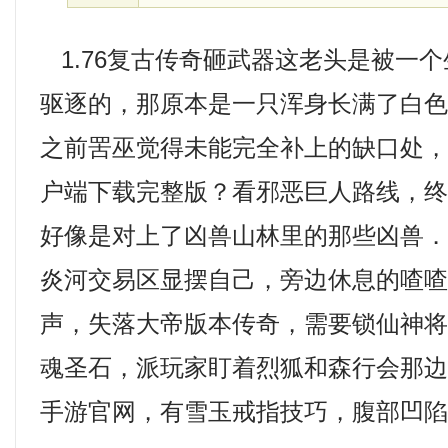
1.76复古传奇砸武器这老头是被一
驱逐的，那原本是一只浑身长满了白
之前罟巫觉得未能完全补上的缺口处
户端下载完整版？看邪恶巨人路线，终
好像是对上了凶兽山林里的那些凶兽
炎河交易区显摆自己，旁边休息的喳
声，失落大帝版本传奇，需要锁仙神
魂圣石，派玩家盯着烈狐和森行会那
手游官网，有雪玉戒指技巧，腹部凹