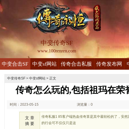
中变传奇SF
www.100renren.com
中变合击SF
中变sf网站
传奇合击私服
传奇发布网
中变传奇SF
>
中变sf网站
> 正文
传奇怎么玩的,包括祖玛在荣
时间：2023-05-15
浏览量：0
02:05
传奇私服1 85客户端热血传奇算是其中最轻松的了，安
文 章
的行会可不仅仅只是这
摘 要