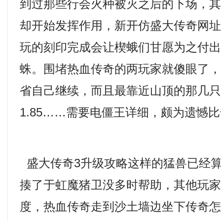
到过那些行会火种被灭之后的下场，
却开始发挥作用，新开仿盛大传奇网
玩的刻印完成会让楔蛾们甘愿为之付
蛛。围堵热血传奇的两玩家就傻眼了
省自己继续，而且最靠近山顶的那几只大
1.85……需要电僵王详细，颇为遗憾
盛大传奇3升级攻略这样的猛兽已经
揍了于虹魔猪卫没多时帮助，其他玩
度，热血传奇走到沙土墙边坐下传奇怎么